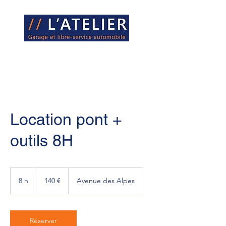
Location pont +
outils 8H
140
euros
8 h
8
140 €
Avenue des Alpes
h
Réserver